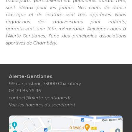
multisports, particulièrement populaires durant l’été,
sont idéaux pour les jeunes. Nos cours de danse
classique et de couture sont très appréciés. Nous
organisons des anniversaires pour enfants,
garantissant une fête mémorable. Rejoignez-nous à
l’Alerte-Gentianes, l’une des principales associations
sportives de Chambéry.
Alerte-Gentianes
99 rue pasteur, 73000 Chambéry
04 79 85 76 96
contact@alerte-gentianes.fr
Voir les horaires du secrétariat