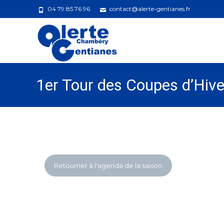
04 79 85 76 96
contact@alerte-gentianes.fr
1er Tour des Coupes d’Hiv
Retourner à l'agenda de la saison