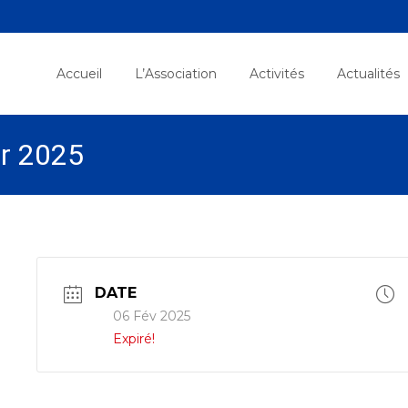
Skip
to
Accueil
L’Association
Activités
Actualités
content
er 2025
DATE
06 Fév 2025
Expiré!