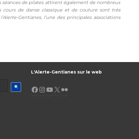
os séances de pilates attirent également de nombreux
Nos cours de danse classique et de couture sont très
Alerte-Gentianes, l’une des principales associations
L'Alerte-Gentianes sur le web
Facebook
Instagram
YouTube
X
Flickr