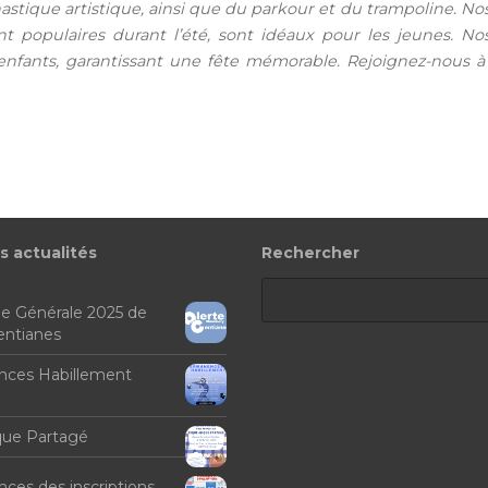
stique artistique, ainsi que du parkour et du trampoline. N
ent populaires durant l’été, sont idéaux pour les jeunes. 
nfants, garantissant une fête mémorable. Rejoignez-nous à l’
s actualités
Rechercher
e Générale 2025 de
Gentianes
ces Habillement
que Partagé
es des inscriptions