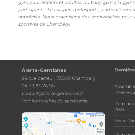
gym pour enfants et adultes, du baby gym à la gymna
participants. Les stages multisports, particulièrem
appréciés. Nous organisons des anniversaires pour e
sportives de Chambéry.
Dernière
Alerte-Gentianes
99 rue pasteur, 73000 Chambéry
04 79 85 76 96
Assemblé
l’Alerte-
contact@alerte-gentianes.fr
Voir les horaires du secrétariat
Permanen
2025
Pique-Ni
Permanenc