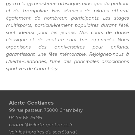
gym à la gymnastique artistique, ainsi que du parkour
et du trampoline. Nos séances de pilates attirent
également de nombreux participants. Les stages
multisports, particulièrement populaires durant l’été,
sont idéaux pour les jeunes. Nos cours de danse
classique et de couture sont très appréciés. Nous
organisons des anniversaires pour enfants,
garantissant une fête mémorable. Rejoignez-nous à
l’Alerte-Gentianes, l’une des principales associations
sportives de Chambéry.
Alerte-Gentianes
99 rue pasteur, 73000 Chambéry
04 79 85 76 96
contact@alerte-gentianes.fr
Voir les horaires du secrétariat