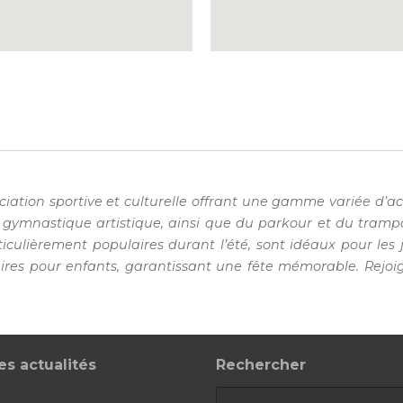
ciation sportive et culturelle offrant une gamme variée d’ac
gymnastique artistique, ainsi que du parkour et du trampo
ticulièrement populaires durant l’été, sont idéaux pour les
ires pour enfants, garantissant une fête mémorable. Rejoign
es actualités
Rechercher