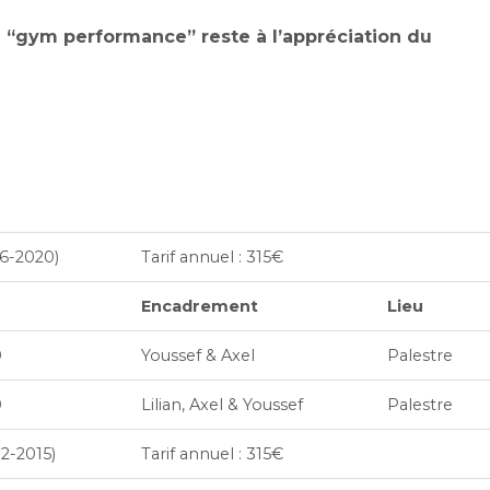
e “gym performance” reste à l’appréciation du
16-2020)
Tarif annuel : 315€
Encadrement
Lieu
0
Youssef & Axel
Palestre
0
Lilian, Axel & Youssef
Palestre
12-2015)
Tarif annuel : 315€