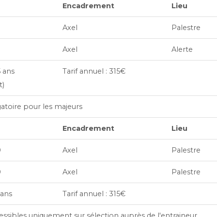
Encadrement
Lieu
Axel
Palestre
Axel
Alerte
5 ans
Tarif annuel : 315€
t)
gatoire pour les majeurs
Encadrement
Lieu
0
Axel
Palestre
0
Axel
Palestre
 ans
Tarif annuel : 315€
ssibles uniquement sur sélection auprès de l'entraineur.