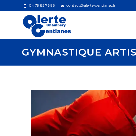
04 79 85 76 96
contact@alerte-gentianes.fr
GYMNASTIQUE ARTIS