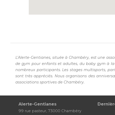
L’Alerte-Gentianes, située à Chambéry, est une asso
de gym pour enfants et adultes, du baby gym à la 
nombreux participants. Les stages multisports, par
sont très appréciés. Nous organisons des anniversa
associations sportives de Chambéry.
Alerte-Gentianes
Dernièr
99 rue pasteur, 73000 Chambéry