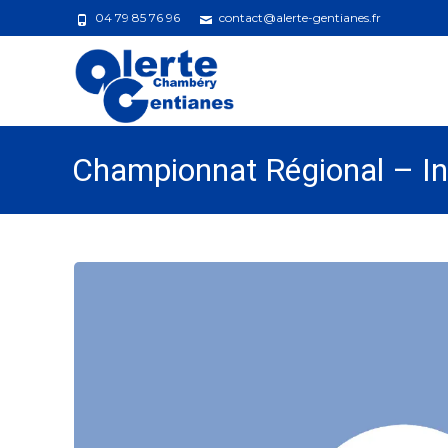
04 79 85 76 96
contact@alerte-gentianes.fr
Championnat Régional – In