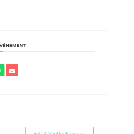
ÉVÉNEMENT
+ iCal / Outlook export