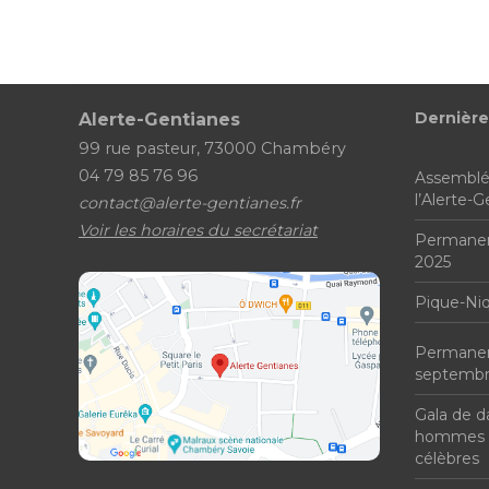
Dernière
Alerte-Gentianes
99 rue pasteur, 73000 Chambéry
04 79 85 76 96
Assemblé
l’Alerte-
contact@alerte-gentianes.fr
Voir les horaires du secrétariat
Permanen
2025
Pique-Ni
Permanenc
septembr
Gala de d
hommes 
célèbres