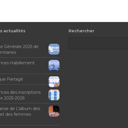
s actualités
Rechercher
e Générale 2025 de
Gentianes
ces Habillement
que Partagé
es des inscriptions
e 2025-2026
anse de L’album des
et des femmes