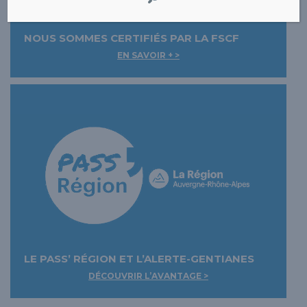
NOUS SOMMES CERTIFIÉS PAR LA FSCF
EN SAVOIR + >
LE PASS’ RÉGION ET L’ALERTE-GENTIANES
DÉCOUVRIR L’AVANTAGE >