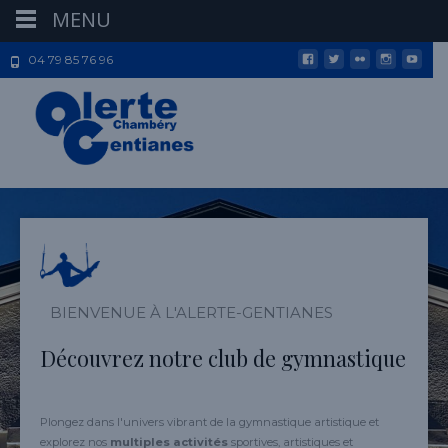
MENU
04 79 85 76 96
BIENVENUE À L'ALERTE-GENTIANES
Découvrez notre club de gymnastique
Plongez dans l'univers vibrant de la gymnastique artistique et
explorez nos
multiples activités
sportives, artistiques et