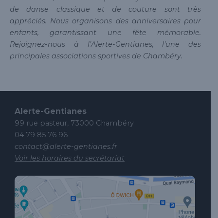
de danse classique et de couture sont très
appréciés. Nous organisons des anniversaires pour
enfants, garantissant une fête mémorable.
Rejoignez-nous à l’Alerte-Gentianes, l’une des
principales associations sportives de Chambéry.
Alerte-Gentianes
99 rue pasteur, 73000 Chambéry
04 79 85 76 96
contact@alerte-gentianes.fr
Voir les horaires du secrétariat