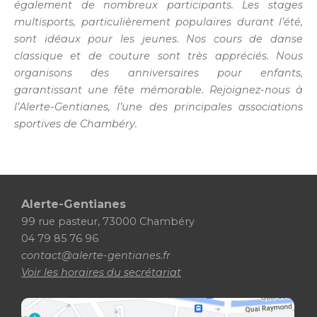
également de nombreux participants. Les stages
multisports, particulièrement populaires durant l’été,
sont idéaux pour les jeunes. Nos cours de danse
classique et de couture sont très appréciés. Nous
organisons des anniversaires pour enfants,
garantissant une fête mémorable. Rejoignez-nous à
l’Alerte-Gentianes, l’une des principales associations
sportives de Chambéry.
Alerte-Gentianes
99 rue pasteur, 73000 Chambéry
04 79 85 76 96
contact@alerte-gentianes.fr
Voir les horaires du secrétariat