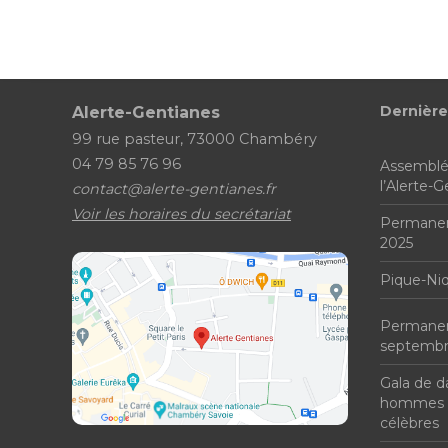
Dernière
Alerte-Gentianes
99 rue pasteur, 73000 Chambéry
04 79 85 76 96
Assemblé
l’Alerte-
contact@alerte-gentianes.fr
Voir les horaires du secrétariat
Permanen
2025
Pique-Ni
Permanenc
septembr
Gala de d
hommes 
célèbres