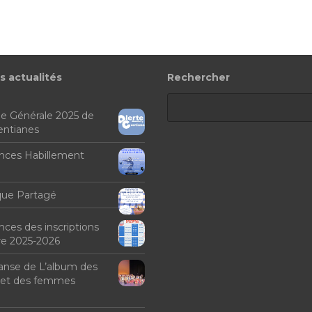
s actualités
Rechercher
e Générale 2025 de
Gentianes
ces Habillement
que Partagé
es des inscriptions
e 2025-2026
anse de L’album des
et des femmes