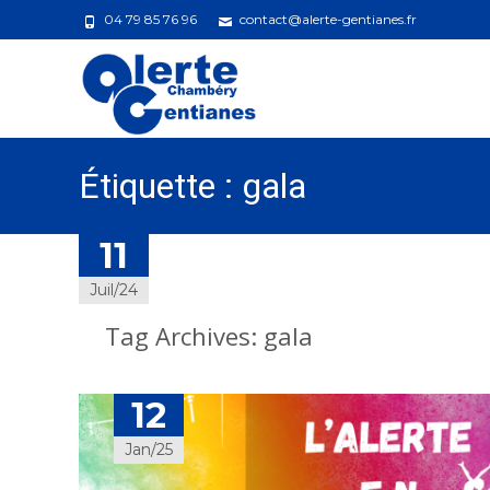
04 79 85 76 96
contact@alerte-gentianes.fr
Étiquette :
gala
12
11
Jan/25
Juil/24
Tag Archives: gala
12
Jan/25