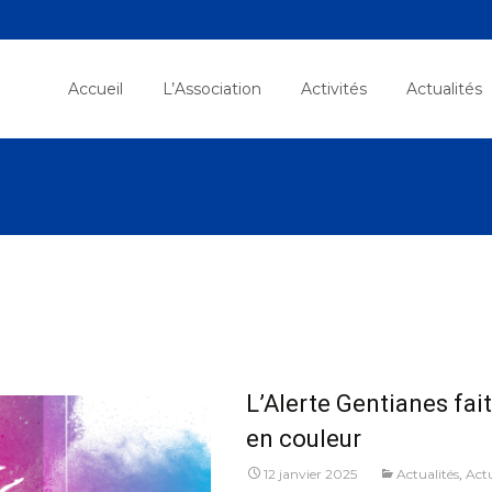
Skip
to
Accueil
L’Association
Activités
Actualités
content
L’Alerte Gentianes fai
en couleur
12 janvier 2025
Actualités
,
Actu