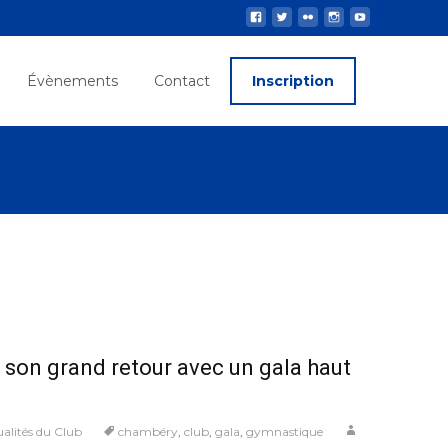
Évènements
Contact
Inscription
t son grand retour avec un gala haut
alités du Club
chambéry
,
club
,
gala
,
gymnastique