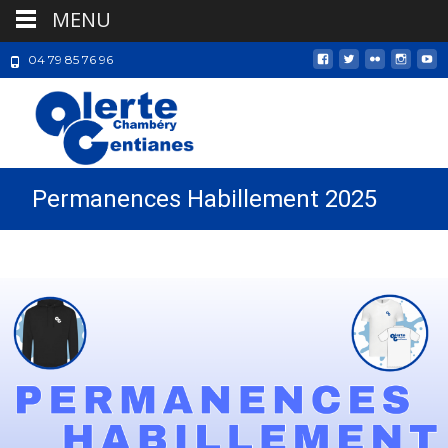
MENU
04 79 85 76 96
Permanences Habillement 2025