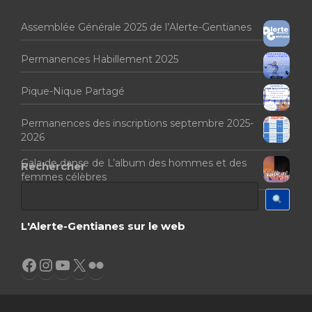
Assemblée Générale 2025 de l’Alerte-Gentianes
Permanences Habillement 2025
Pique-Nique Partagé
Permanences des inscriptions septembre 2025-
2026
Gala de danse de L’album des hommes et des
Rechercher
femmes célèbres
L'Alerte-Gentianes sur le web
Facebook
Instagram
YouTube
X
Flickr