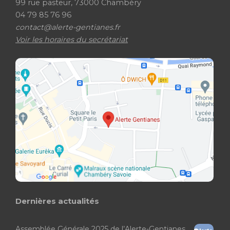
99 rue pasteur, 73000 Chambéry
04 79 85 76 96
contact@alerte-gentianes.fr
Voir les horaires du secrétariat
Dernières actualités
Assemblée Générale 2025 de l’Alerte-Gentianes