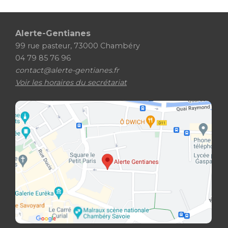
Alerte-Gentianes
99 rue pasteur, 73000 Chambéry
04 79 85 76 96
contact@alerte-gentianes.fr
Voir les horaires du secrétariat