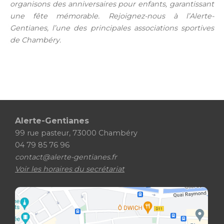
organisons des anniversaires pour enfants, garantissant
une fête mémorable. Rejoignez-nous à l’Alerte-
Gentianes, l’une des principales associations sportives
de Chambéry.
Alerte-Gentianes
99 rue pasteur, 73000 Chambéry
04 79 85 76 96
contact@alerte-gentianes.fr
Voir les horaires du secrétariat