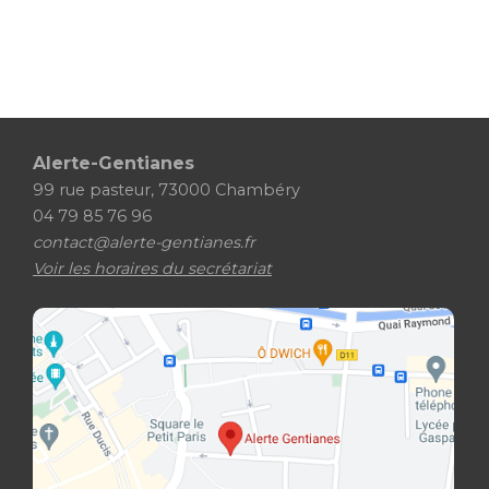
Alerte-Gentianes
99 rue pasteur, 73000 Chambéry
04 79 85 76 96
contact@alerte-gentianes.fr
Voir les horaires du secrétariat