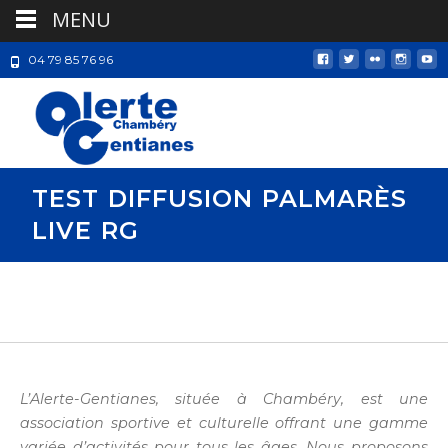
MENU
04 79 85 76 96
TEST DIFFUSION PALMARÈS
LIVE RG
L’Alerte-Gentianes, située à Chambéry, est une
association sportive et culturelle offrant une gamme
variée d’activités pour tous les âges. Nous proposons