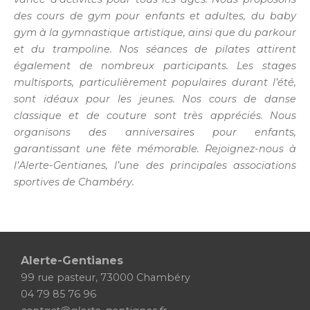
des cours de gym pour enfants et adultes, du baby
gym à la gymnastique artistique, ainsi que du parkour
et du trampoline. Nos séances de pilates attirent
également de nombreux participants. Les stages
multisports, particulièrement populaires durant l’été,
sont idéaux pour les jeunes. Nos cours de danse
classique et de couture sont très appréciés. Nous
organisons des anniversaires pour enfants,
garantissant une fête mémorable. Rejoignez-nous à
l’Alerte-Gentianes, l’une des principales associations
sportives de Chambéry.
Alerte-Gentianes
99 rue pasteur, 73000 Chambéry
04 79 85 76 96