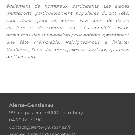
également de nombreux participants. Les stages
multisports, particulièrement populaires durant l’été,
sont idéaux pour les jeunes. Nos cours de danse
classique et de couture sont très appréciés. Nous
organisons des anniversaires pour enfants, garantissant
une fête mémorable. Rejoignez-nous à l’Alerte-
Gentianes, l’une des principales associations sportives
de Chambéry.
Alerte-Gentianes
99 rue pasteur, 73000 Chambéry
04 79 85 76 96
contact@alerte-gentianes.fr
Voir les horaires du secrétariat