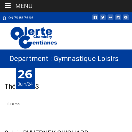
MENU
04 79 85 76 96
Department :
Gymnastique Loisirs
26
26
Juin/24
Juin/24
Théo AGIUS
Fitness