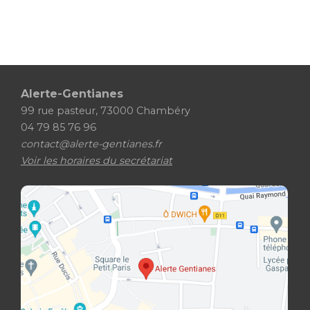
Alerte-Gentianes
99 rue pasteur, 73000 Chambéry
04 79 85 76 96
contact@alerte-gentianes.fr
Voir les horaires du secrétariat