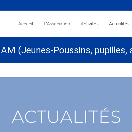
Skip
to
Accueil
L’Association
Activités
Actualités
content
AM (Jeunes-Poussins, pupilles, 