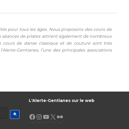
vités pour tous les âges. Nous proposons des cours de
os séances de pilates attirent également de nombreux
Nos cours de danse classique et de couture sont très
Alerte-Gentianes, l’une des principales associations
L'Alerte-Gentianes sur le web
Facebook
Instagram
YouTube
X
Flickr