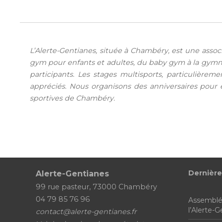
L’Alerte-Gentianes, située à Chambéry, est une assoc
gym pour enfants et adultes, du baby gym à la gymna
participants. Les stages multisports, particulièrem
appréciés. Nous organisons des anniversaires pour e
sportives de Chambéry.
Dernière
Alerte-Gentianes
99 rue pasteur, 73000 Chambéry
04 79 85 76 96
Assemblé
l’Alerte-
contact@alerte-gentianes.fr