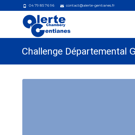
04 79 85 76 96
contact@alerte-gentianes.fr
Challenge Départemental G