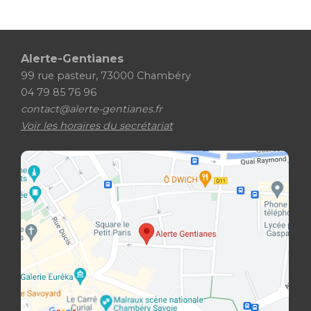
Alerte-Gentianes
99 rue pasteur, 73000 Chambéry
04 79 85 76 96
contact@alerte-gentianes.fr
Voir les horaires du secrétariat